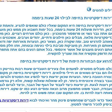
ילים לוהטים
ירות דיסקרטיות בחיפה לבילוי 24 שעות ביממה
ירות דיסקרטיות בחיפה היא המקום שאליו כולם שואפים להגיע. והאמת ש
לכאן. הדירות פועלות 24 שעות ביממה, בכל ימות השבוע והן ממ
ם אתה גבר נשוי או פרופסור מהטכניון - כאן כולם אורחים רצויים. כאן מ
דיסקרטיות מלאה. מבלים כאן חילונים ודתיים, יהודים וערבים. אשכנזים ו
אוהב להרגיש טוב. ומה שקורה כאן, נשאר כאן. הנערות מארחות יפה ודו
אותם הן מארחות. הן מעניקות סביבת בילוי נעימה ובטוחה, וזהו חלק מ
ותם רגעים מענגים של אושר אינסופי. בכל אותם רגעים בהם אתה מתפת
ת הדופק ומקשיח את מה שצריך להקשיח.
הרגע עם הבחורות היפות של דירות דיסקרטיות בחיפה
ולנו סובלים מסטרס. לפעמים אלו צעירים העובדים שעות רבות בהייטק וא
לו הם גברים נשואים או חיילי מילואים. דירות דיסקרטיות בחיפה הן מ
צורה הטובה ביותר. הנערות שכאן יודעות כיצד להפיג את הסטרס ולגרום 
גבר בצורה אינטימית ביותר. הן לא שואלות שאלות קשות, אלא רק גורמות
הן רוצות לגעת. הן יודעות כיצד לעבוד על הגוף של הגבר, וכיצד לגרום לג
עבודה, הגבר פשוט מתפוצץ מרוב הנאה ומסיים רגוע כמו ים שקט. דירות
אתה רוצה להיות בו. זהו המקום שבו אתה פשוט חייב להיות.
אוד כדאי לגברים שמחפשים פינוק מהר ואיכותי לבוא
דירות דיסקרטיות 
ניסיון להכיר מישהי לסטוץ.