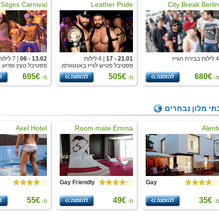
Sitges Carnival
Leather Pride
City Break Berlin
4 לילות בבירת הגייז
21.01 - 17
| 4 לילות
13.02 - 06
| 7 לילות
פסטיבל פטיש לגייז באנטוורפן
פסטיבל נוצץ ופרוע 
695€
505€
680€
-
מ-
מ-
תי מלון נבחרים
Axel Hotel
Room mate Emma
Alenti
Gay Friendly
Gay
55€
49€
35€
-
מ-
מ-