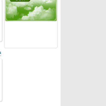
מ
ב
מ