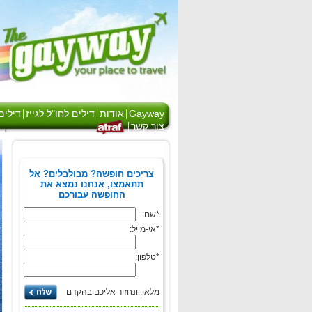
|
|
|
Gayway
אודות
דילים לחו"ל לגייז
דילים
|
צור קשר
הצטרפו לחברים
של ------ Gayway -
צריכים חופשה? מבולבלים? אל
תתאמצו, אנחנו נמצא את
----
החופשה עבורכם
*שם:
רק החברים של
Gayway מקבלים יותר!
*אי-מייל:
הנחות, עדכונים והפתעות
*טלפון:
גם אתם יכולים
הירשמו לניוזלטר שלנו
עכשיו
מלאו, ונחזור אליכם בהקדם
1700-70-88-70