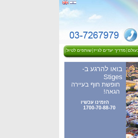
|
|
|
בעולם
מדריך יעדים לגייז
שותפים לטיול
בואו להרגע ב-
Stiges
חופשת חוף בעיירה
הגאה!
הזמינו עכשיו
1700-70-88-70