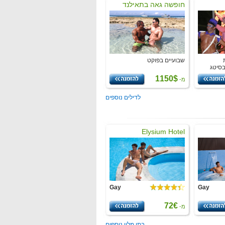
חופשה גאה בתאילנד
שבועיים בפוקט
בסיטג
1150$
מ-
לדילים נוספים
Elysium Hotel
Gay
Gay
72€
מ-
בתי מלון נוספים