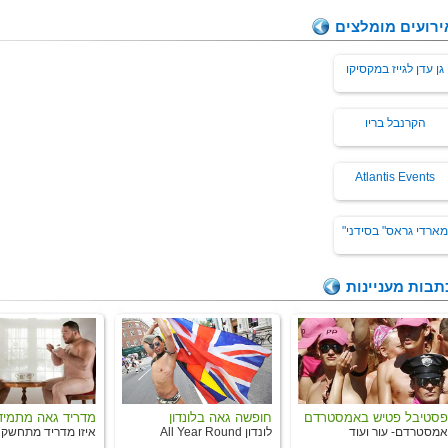
ירועים מומלצים
גן עדן לגייז במקסיקו
הקרנבל בריו
Atlantis Events
מארדי גראס" בסידני"
תבות מעניינות
פסטיבל פטיש באמסטרדם
חופשה גאה בלונדון
מדריד גאה מתמיד
אמסטרדם- עור ועוד
לונדון All Year Round
איזו מדריד מתחשק 