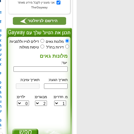
אני מעוניין לקבל מידע מאתר
TheGayway
ד
הירשם לניוזלטר
ד
ד
א
מלונות גאים
דילים לגייז וללסביות
ב
דירות בחו"ל
טיסות מוזלות
ש
ש
מלונות גאים
א
יעד:
א
ל
תאריך הגעה:
תאריך עזיבה:
כ
א
ב
ה
מ. חדרים:
מבוגרים:
ילדים:
ו
ה
ש
מ
ב