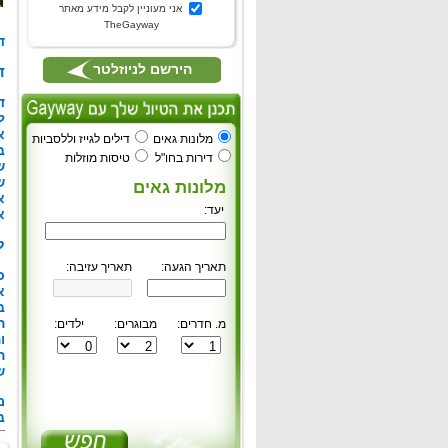
אני מעוניין לקבל מידע מאתר
TheGayway
ד
הירשם לניוזלטר
ד
ד
א
מלונות גאים
דילים לגייז וללסביות
ב
דירות בחו"ל
טיסות מוזלות
ש
ש
מלונות גאים
א
יעד:
א
ל
תאריך הגעה:
תאריך עזיבה:
כ
א
ב
ה
מ. חדרים:
מבוגרים:
ילדים:
ו
ה
ש
מ
ב