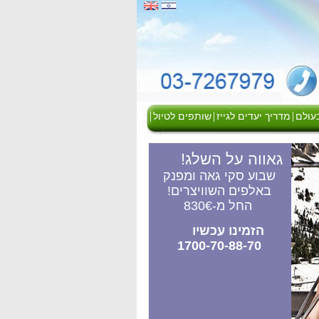
|
|
|
בעולם
מדריך יעדים לגייז
שותפים לטיול
גאווה על השלג!
שבוע סקי גאה ומפנק
באלפים השוויצרים!
החל מ-830€
הזמינו עכשיו
1700-70-88-70