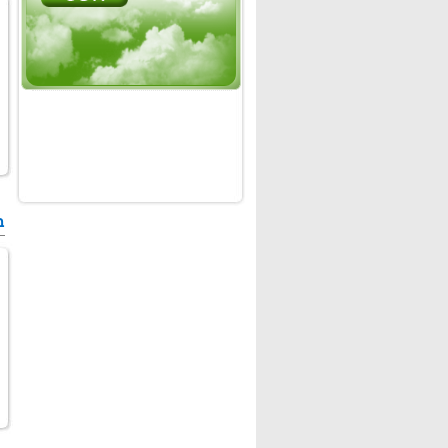
מ
ב
מ