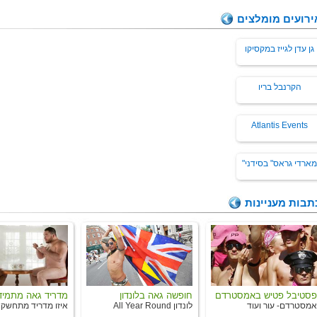
ירועים מומלצים
גן עדן לגייז במקסיקו
הקרנבל בריו
Atlantis Events
מארדי גראס" בסידני"
תבות מעניינות
פסטיבל פטיש באמסטרדם
חופשה גאה בלונדון
מדריד גאה מתמיד
אמסטרדם- עור ועוד
לונדון All Year Round
איזו מדריד מתחשק 