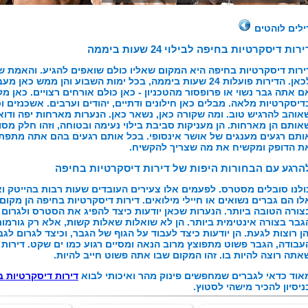
ילים לוהטים
ירות דיסקרטיות בחיפה לבילוי 24 שעות ביממה
ירות דיסקרטיות בחיפה היא המקום שאליו כולם שואפים להגיע. והאמת ש
לכאן. הדירות פועלות 24 שעות ביממה, בכל ימות השבוע והן ממ
ם אתה גבר נשוי או פרופסור מהטכניון - כאן כולם אורחים רצויים. כאן מ
דיסקרטיות מלאה. מבלים כאן חילונים ודתיים, יהודים וערבים. אשכנזים ו
אוהב להרגיש טוב. ומה שקורה כאן, נשאר כאן. הנערות מארחות יפה ודו
אותם הן מארחות. הן מעניקות סביבת בילוי נעימה ובטוחה, וזהו חלק מ
ותם רגעים מענגים של אושר אינסופי. בכל אותם רגעים בהם אתה מתפת
ת הדופק ומקשיח את מה שצריך להקשיח.
הרגע עם הבחורות היפות של דירות דיסקרטיות בחיפה
ולנו סובלים מסטרס. לפעמים אלו צעירים העובדים שעות רבות בהייטק וא
לו הם גברים נשואים או חיילי מילואים. דירות דיסקרטיות בחיפה הן מ
צורה הטובה ביותר. הנערות שכאן יודעות כיצד להפיג את הסטרס ולגרום 
גבר בצורה אינטימית ביותר. הן לא שואלות שאלות קשות, אלא רק גורמות
הן רוצות לגעת. הן יודעות כיצד לעבוד על הגוף של הגבר, וכיצד לגרום לג
עבודה, הגבר פשוט מתפוצץ מרוב הנאה ומסיים רגוע כמו ים שקט. דירות
אתה רוצה להיות בו. זהו המקום שבו אתה פשוט חייב להיות.
אוד כדאי לגברים שמחפשים פינוק מהר ואיכותי לבוא
דירות דיסקרטיות 
ניסיון להכיר מישהי לסטוץ.