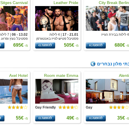
Sitges Carnival
Leather Pride
City Break Berlin
4 לילות בבירת הגייז
21.01 - 17
| 4 לילות
13.02 - 06
| 7 לילות
פסטיבל פטיש לגייז באנטוורפן
פסטיבל נוצץ ופרוע 
695€
505€
680€
-
מ-
מ-
תי מלון נבחרים
Axel Hotel
Room mate Emma
Alenti
Gay Friendly
Gay
55€
49€
35€
-
מ-
מ-