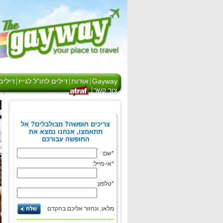
|
|
|
Gayway
אודות
דילים לחו"ל לגייז
דילים
|
צור קשר
בואו להרגע ב-
Stiges
צריכים חופשה? מבולבלים? אל
תתאמצו, אנחנו נמצא את
חופשת חוף בעיירה
החופשה עבורכם
הגאה!
*שם:
*אי-מייל:
הזמינו עכשיו
1700-70-88-70
*טלפון:
מלאו, ונחזור אליכם בהקדם