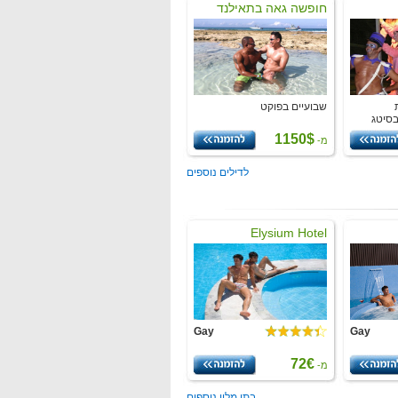
חופשה גאה בתאילנד
שבועיים בפוקט
בסיטג
1150$
מ-
לדילים נוספים
Elysium Hotel
Gay
Gay
72€
מ-
בתי מלון נוספים